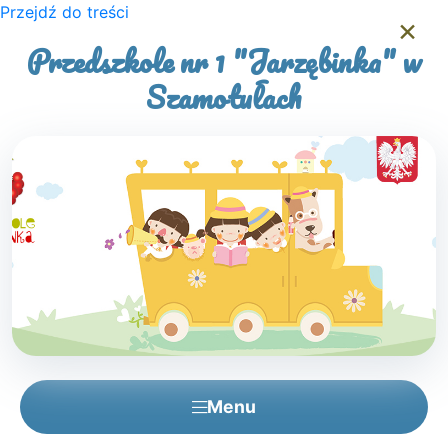
Przejdź do treści
×
Przedszkole nr 1 "Jarzębinka" w
Szamotułach
Menu